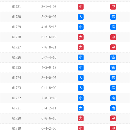
61731
3+1+4=08
小
中
61730
5+2+0=07
大
错
61729
4+6+5=15
小
错
61728
6+7+6=19
大
中
61727
7+6+8=21
大
中
61726
5+7+4=16
小
错
61725
4+5+9=18
小
错
61724
3+4+0=07
大
错
61723
0+1+8=09
大
错
61722
7+8+3=18
小
错
61721
5+4+2=11
大
错
61720
6+6+6=18
大
中
61719
0+4+2=06
小
中