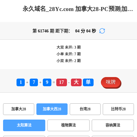
永久域名_28Yc.com 加拿大28-PC预测|加拿大28在线预测网|加拿大pc在线|PC结果咪牌_专注研究_加拿大PC组合_官方!
第
61746
期 距下期：
04
分
04
秒
大双
未开:
3
期
小单
未开:
7
期
小双
未开:
2
期
1
7
9
17
大
单
咪牌
+
+
=
-
加拿大28
加拿大西28
台湾28
比特币28
太阳算法
植物算法
容纳算法