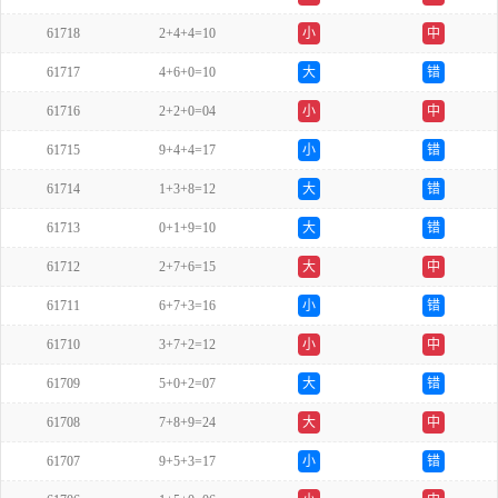
61718
2+4+4=10
小
中
61717
4+6+0=10
大
错
61716
2+2+0=04
小
中
61715
9+4+4=17
小
错
61714
1+3+8=12
大
错
61713
0+1+9=10
大
错
61712
2+7+6=15
大
中
61711
6+7+3=16
小
错
61710
3+7+2=12
小
中
61709
5+0+2=07
大
错
61708
7+8+9=24
大
中
61707
9+5+3=17
小
错