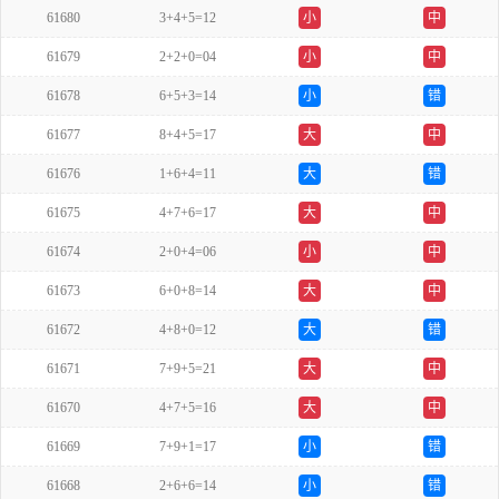
61680
3+4+5=12
小
中
61679
2+2+0=04
小
中
61678
6+5+3=14
小
错
61677
8+4+5=17
大
中
61676
1+6+4=11
大
错
61675
4+7+6=17
大
中
61674
2+0+4=06
小
中
61673
6+0+8=14
大
中
61672
4+8+0=12
大
错
61671
7+9+5=21
大
中
61670
4+7+5=16
大
中
61669
7+9+1=17
小
错
61668
2+6+6=14
小
错