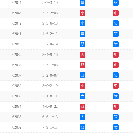
62044
5+2+3=10
单
错
62043
3+3+2=08
小
中
62042
9+3+6=18
小
错
62041
4+6+2=12
单
错
62040
3+7+9=19
双
错
62039
3+4+9=16
大
中
62038
2+5+1=08
双
中
62037
5+2+0=07
双
错
62036
8+0+2=10
小
中
62035
2+1+8=11
大
错
62034
4+9+9=22
双
中
62033
6+6+1=13
大
错
62032
7+9+1=17
双
错