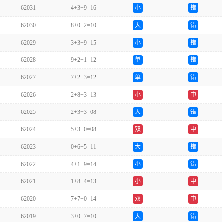
62031
4+3+9=16
小
错
62030
8+0+2=10
大
错
62029
3+3+9=15
小
错
62028
9+2+1=12
单
错
62027
7+2+3=12
单
错
62026
2+8+3=13
小
中
62025
2+3+3=08
大
错
62024
5+3+0=08
双
中
62023
0+6+5=11
大
错
62022
4+1+9=14
小
错
62021
1+8+4=13
小
中
62020
7+7+0=14
双
中
62019
3+0+7=10
大
错