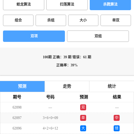
蛟龙算法
扫荡算法
杀戮算法
组合
杀组
大小
单双
双项
双组
100期 正确：39 期 错误：61 期
正确率：39%
预测
走势
统计
期号
号码
预测
结果
62098
---
双
---
62097
3+6+0=09
单
中
62096
4+2+6=12
大
错