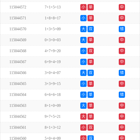
115044572
7+1+5=13
小
单
中
115044571
1+8+8=17
小
单
中
115044570
1+3+5=09
大
双
错
115044569
0+3+0=03
大
单
中
115044568
4+7+9=20
小
双
中
115044567
6+9+4=19
小
单
中
115044566
3+0+4=07
大
双
错
115044565
3+3+9=15
小
单
中
115044564
6+6+6=18
小
单
错
115044563
8+1+0=09
大
单
中
115044562
9+7+5=21
大
单
中
115044561
8+1+3=12
小
双
中
115044560
5+0+4=09
小
双
中