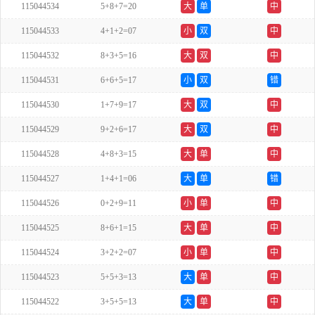
115044534
5+8+7=20
大
单
中
115044533
4+1+2=07
小
双
中
115044532
8+3+5=16
大
双
中
115044531
6+6+5=17
小
双
错
115044530
1+7+9=17
大
双
中
115044529
9+2+6=17
大
双
中
115044528
4+8+3=15
大
单
中
115044527
1+4+1=06
大
单
错
115044526
0+2+9=11
小
单
中
115044525
8+6+1=15
大
单
中
115044524
3+2+2=07
小
单
中
115044523
5+5+3=13
大
单
中
115044522
3+5+5=13
大
单
中