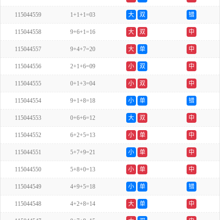
115044559
1+1+1=03
大
双
错
115044558
9+6+1=16
大
双
中
115044557
9+4+7=20
大
单
中
115044556
2+1+6=09
小
双
中
115044555
0+1+3=04
小
双
中
115044554
9+1+8=18
小
单
错
115044553
0+6+6=12
大
双
中
115044552
6+2+5=13
小
单
中
115044551
5+7+9=21
小
单
中
115044550
5+8+0=13
小
单
中
115044549
4+9+5=18
小
单
错
115044548
4+2+8=14
大
单
中