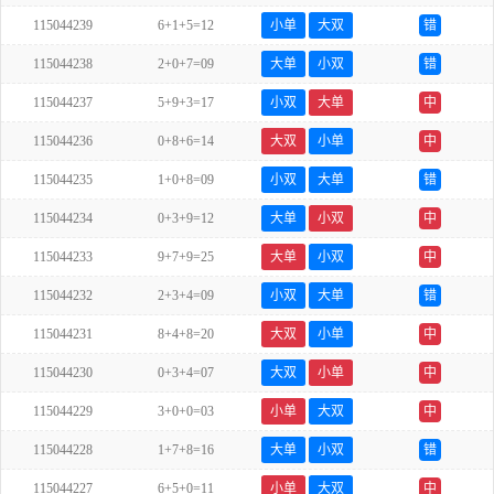
115044239
6+1+5=12
小单
大双
错
115044238
2+0+7=09
大单
小双
错
115044237
5+9+3=17
小双
大单
中
115044236
0+8+6=14
大双
小单
中
115044235
1+0+8=09
小双
大单
错
115044234
0+3+9=12
大单
小双
中
115044233
9+7+9=25
大单
小双
中
115044232
2+3+4=09
小双
大单
错
115044231
8+4+8=20
大双
小单
中
115044230
0+3+4=07
大双
小单
中
115044229
3+0+0=03
小单
大双
中
115044228
1+7+8=16
大单
小双
错
115044227
6+5+0=11
小单
大双
中