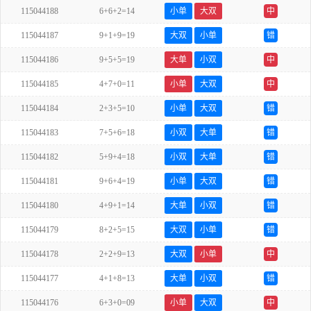
115044188
6+6+2=14
小单
大双
中
115044187
9+1+9=19
大双
小单
错
115044186
9+5+5=19
大单
小双
中
115044185
4+7+0=11
小单
大双
中
115044184
2+3+5=10
小单
大双
错
115044183
7+5+6=18
小双
大单
错
115044182
5+9+4=18
小双
大单
错
115044181
9+6+4=19
小单
大双
错
115044180
4+9+1=14
大单
小双
错
115044179
8+2+5=15
大双
小单
错
115044178
2+2+9=13
大双
小单
中
115044177
4+1+8=13
大单
小双
错
115044176
6+3+0=09
小单
大双
中