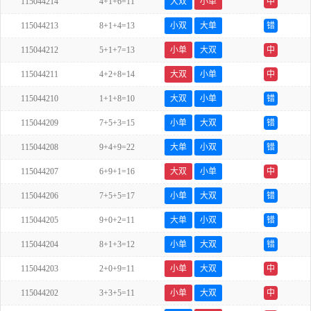
115044214
4+1+6=11
大双
小单
中
115044213
8+1+4=13
小双
大单
错
115044212
5+1+7=13
小单
大双
中
115044211
4+2+8=14
大双
小单
中
115044210
1+1+8=10
大双
小单
错
115044209
7+5+3=15
小单
大双
错
115044208
9+4+9=22
大单
小双
错
115044207
6+9+1=16
大双
小单
中
115044206
7+5+5=17
小单
大双
错
115044205
9+0+2=11
大单
小双
错
115044204
8+1+3=12
小单
大双
错
115044203
2+0+9=11
小单
大双
中
115044202
3+3+5=11
小单
大双
中