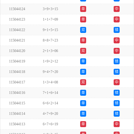
115044124
3+9+3=15
单
中
115044123
1+1+7=09
单
中
115044122
9+1+5=15
双
错
115044121
8+8+7=23
单
中
115044120
2+1+3=06
双
中
115044119
1+9+2=12
单
错
115044118
9+4+7=20
单
错
115044117
1+3+4=08
双
中
115044116
7+1+6=14
单
错
115044115
6+6+2=14
单
错
115044114
4+7+9=20
单
错
115044113
6+7+6=19
单
中