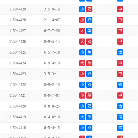
115044429
2+5+9=16
小
双
中
115044428
2+1+4=07
小
双
中
115044427
6+7+7=20
大
单
中
115044426
0+9+5=14
大
双
中
115044425
6+5+7=18
小
单
错
115044424
6+9+4=19
大
单
中
115044423
3+5+3=11
小
双
中
115044422
8+9+2=19
小
双
错
115044421
0+0+7=07
小
单
中
115044420
9+8+8=25
小
双
错
115044419
0+4+6=10
大
单
错
115044418
6+5+4=15
小
双
错