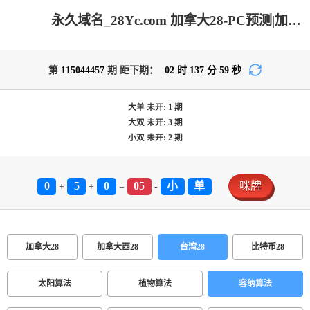
永久域名_28Yc.com 加拿大28-PC预测|加拿大28在线预测网|加拿大pc在线|PC结果咪牌_专注研究_加拿大PC组合_官方!
第
115044457
期 距下期：
02
时
137
分
59
秒
大单
未开:
1
期
大双
未开:
3
期
小双
未开:
2
期
0
5
0
05
小
单
咪牌
+
+
=
-
加拿大28
加拿大西28
台湾28
比特币28
太阳算法
植物算法
容纳算法