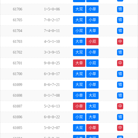
61706
1+5+0=06
大双
小单
错
61705
7+8+2=17
大双
小单
错
61704
7+4+0=11
小双
大单
错
61703
4+5+1=10
大单
小双
中
61702
3+3+9=15
大双
小单
错
61701
9+8+8=25
大单
小双
中
61700
6+3+8=17
大双
小单
错
61699
8+6+7=21
大双
小单
错
61698
0+1+7=08
小单
大双
错
61697
5+2+6=13
小单
大双
中
61696
6+8+8=22
小双
大单
错
61695
5+0+2=07
大双
小单
中