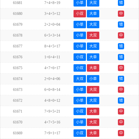
61681
7+4+8=19
小单
大双
错
61680
3+4+5=12
小双
大单
中
61679
2+2+0=04
小单
大双
错
61678
6+5+3=14
小单
大双
中
61677
8+4+5=17
小单
大双
错
61676
1+6+4=11
小双
大单
错
61675
4+7+6=17
小双
大单
中
61674
2+0+4=06
大双
小单
错
61673
6+0+8=14
小单
大双
中
61672
4+8+0=12
小单
大双
错
61671
7+9+5=21
小双
大单
中
61670
4+7+5=16
小单
大双
中
61669
7+9+1=17
小双
大单
中