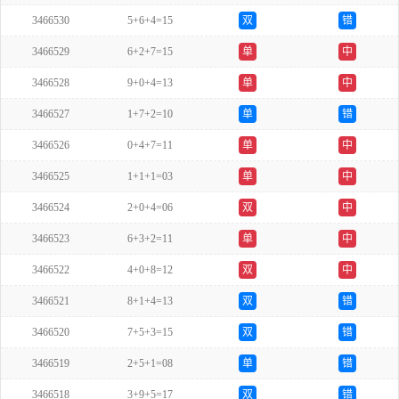
3466530
5+6+4=15
双
错
3466529
6+2+7=15
单
中
3466528
9+0+4=13
单
中
3466527
1+7+2=10
单
错
3466526
0+4+7=11
单
中
3466525
1+1+1=03
单
中
3466524
2+0+4=06
双
中
3466523
6+3+2=11
单
中
3466522
4+0+8=12
双
中
3466521
8+1+4=13
双
错
3466520
7+5+3=15
双
错
3466519
2+5+1=08
单
错
3466518
3+9+5=17
双
错