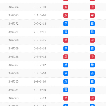
3467374
3+5+2=10
双
中
3467373
0+1+5=06
双
中
3467372
9+7+2=18
单
错
3467371
7+0+4=11
双
错
3467370
9+9+7=25
单
中
3467369
6+9+3=18
单
错
3467368
2+5+8=15
单
中
3467367
0+0+2=02
单
错
3467366
0+7+3=10
单
错
3467365
1+8+0=09
双
错
3467364
4+9+6=19
双
错
3467363
8+3+2=13
单
中