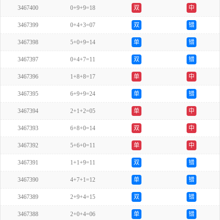
3467400
0+9+9=18
双
中
3467399
0+4+3=07
双
错
3467398
5+0+9=14
单
错
3467397
0+4+7=11
双
错
3467396
1+8+8=17
单
中
3467395
6+9+9=24
单
错
3467394
2+1+2=05
单
中
3467393
6+8+0=14
双
中
3467392
5+6+0=11
单
中
3467391
1+1+9=11
双
错
3467390
4+7+1=12
单
错
3467389
2+9+4=15
双
错
3467388
2+0+4=06
单
错