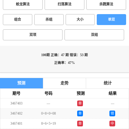
蛟龙算法
扫荡算法
杀戮算法
组合
杀组
大小
单双
双项
双组
100期 正确：47 期 错误：53 期
正确率：47%
预测
走势
统计
期号
号码
预测
结果
3467403
---
单
---
3467402
0+8+0=08
单
错
3467401
8+6+5=19
单
中