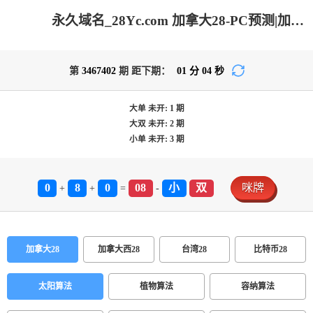
永久域名_28Yc.com 加拿大28-PC预测|加拿大28在线预测网|加拿大pc在线|PC结果咪牌_专注研究_加拿大PC组合_官方!
第
3467402
期 距下期：
01
分
04
秒
大单
未开:
1
期
大双
未开:
2
期
小单
未开:
3
期
0
8
0
08
小
双
咪牌
+
+
=
-
加拿大28
加拿大西28
台湾28
比特币28
太阳算法
植物算法
容纳算法