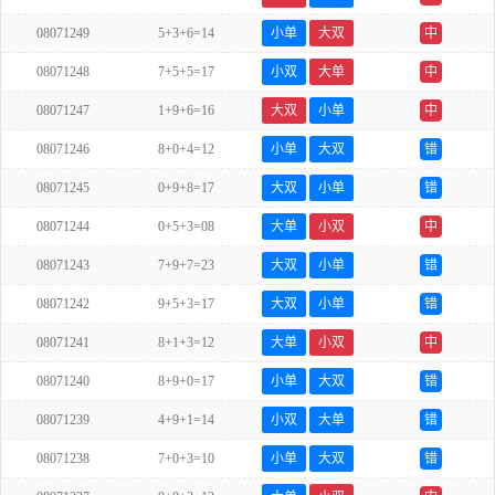
08071249
5+3+6=14
小单
大双
中
08071248
7+5+5=17
小双
大单
中
08071247
1+9+6=16
大双
小单
中
08071246
8+0+4=12
小单
大双
错
08071245
0+9+8=17
大双
小单
错
08071244
0+5+3=08
大单
小双
中
08071243
7+9+7=23
大双
小单
错
08071242
9+5+3=17
大双
小单
错
08071241
8+1+3=12
大单
小双
中
08071240
8+9+0=17
小单
大双
错
08071239
4+9+1=14
小双
大单
错
08071238
7+0+3=10
小单
大双
错