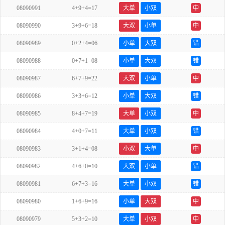
08090991
4+9+4=17
大单
小双
中
08090990
3+9+6=18
大双
小单
中
08090989
0+2+4=06
小单
大双
错
08090988
0+7+1=08
小单
大双
错
08090987
6+7+9=22
大双
小单
中
08090986
3+3+6=12
小单
大双
错
08090985
8+4+7=19
大单
小双
中
08090984
4+0+7=11
大单
小双
错
08090983
3+1+4=08
小双
大单
中
08090982
4+6+0=10
大双
小单
错
08090981
6+7+3=16
大单
小双
错
08090980
1+6+9=16
小单
大双
中
08090979
5+3+2=10
大单
小双
中