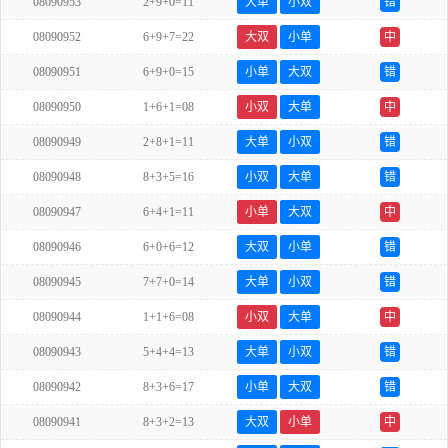
08090953
2+9+0=11
大单
小双
错
08090952
6+9+7=22
大双
小单
中
08090951
6+9+0=15
小单
大双
错
08090950
1+6+1=08
小双
大单
中
08090949
2+8+1=11
大单
小双
错
08090948
8+3+5=16
小双
大单
错
08090947
6+4+1=11
小单
大双
中
08090946
6+0+6=12
大双
小单
错
08090945
7+7+0=14
大单
小双
错
08090944
1+1+6=08
小双
大单
中
08090943
5+4+4=13
大单
小双
错
08090942
8+3+6=17
小单
大双
错
08090941
8+3+2=13
大双
小单
中