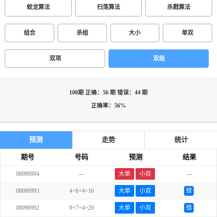
蛟龙算法
扫荡算法
杀戮算法
组合
杀组
大小
单双
双项
双组
100期 正确：56 期 错误：44 期
正确率：56%
预测
走势
统计
期号
号码
预测
结果
08090994
---
大单
小双
---
08090993
4+8+4=16
大单
小双
错
08090992
9+7+4=20
大单
小双
错